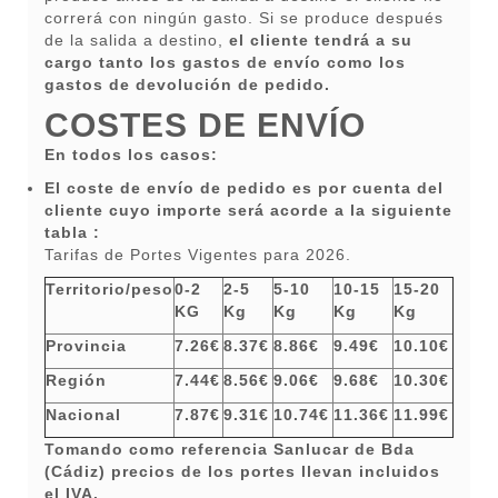
correrá con ningún gasto. Si se produce después
de la salida a destino,
el cliente tendrá a su
cargo tanto los gastos de envío como los
gastos de devolución de pedido.
COSTES DE ENVÍO
En todos los casos:
El coste de envío de pedido es por cuenta del
cliente cuyo importe será acorde a la siguiente
tabla :
Tarifas de Portes Vigentes para 2026.
Territorio/peso
0-2
2-5
5-10
10-15
15-20
KG
Kg
Kg
Kg
Kg
Provincia
7.26€
8.37€
8.86€
9.49€
10.10€
Región
7.44€
8.56€
9.06€
9.68€
10.30€
Nacional
7.87€
9.31€
10.74€
11.36€
11.99€
Tomando como referencia Sanlucar de Bda
(Cádiz) precios de los portes llevan incluidos
el IVA.