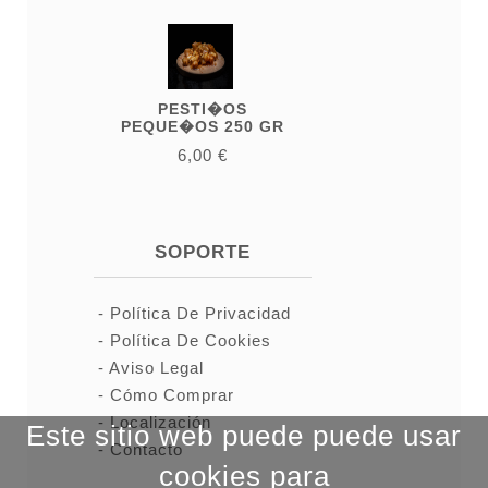
PESTI�OS
PEQUE�OS 250 GR
6,00 €
SOPORTE
Política De Privacidad
Política De Cookies
Aviso Legal
Cómo Comprar
Localización
Este sitio web puede puede usar
Contacto
cookies para